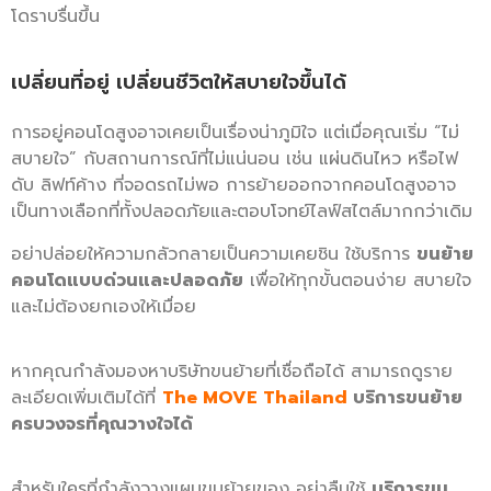
โดราบรื่นขึ้น
เปลี่ยนที่อยู่ เปลี่ยนชีวิตให้สบายใจขึ้นได้
การอยู่คอนโดสูงอาจเคยเป็นเรื่องน่าภูมิใจ แต่เมื่อคุณเริ่ม “ไม่
สบายใจ” กับสถานการณ์ที่ไม่แน่นอน เช่น แผ่นดินไหว หรือไฟ
ดับ ลิฟท์ค้าง ที่จอดรถไม่พอ การย้ายออกจากคอนโดสูงอาจ
เป็นทางเลือกที่ทั้งปลอดภัยและตอบโจทย์ไลฟ์สไตล์มากกว่าเดิม
อย่าปล่อยให้ความกลัวกลายเป็นความเคยชิน ใช้บริการ
ขนย้าย
คอนโดแบบด่วนและปลอดภัย
เพื่อให้ทุกขั้นตอนง่าย สบายใจ
และไม่ต้องยกเองให้เมื่อย
หากคุณกำลังมองหาบริษัทขนย้ายที่เชื่อถือได้ สามารถดูราย
ละเอียดเพิ่มเติมได้ที่
The MOVE Thailand
บริการขนย้าย
ครบวงจรที่คุณวางใจได้
สำหรับใครที่กำลังวางแผนขนย้ายของ อย่าลืมใช้
บริการขน