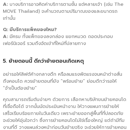
A:
บางบริการอาจคิดค่าบริการตามชั้น แต่หลายเจ้า (เช่น The
MOVE Thailand) จะคำนวณตามปริมาณของและขนาดรถ
เท่านั้น
Q: มีบริการแพ็คของไหม?
A:
มีครบ ทั้งแพ็กของลงกล่อง แยกหมวด ถอดประกอบ
เฟอร์นิเจอร์ รวมถึงจัดเข้าที่ใหม่ที่ปลายทาง
5. ย้ายตอนนี้ ดีกว่าย้ายตอนเกิดเหตุ
อย่ารอให้ลิฟต์ค้างกลางดึก หรือลมแรงพัดแรงจนหน้าต่างสั่น
ถึงคอนโด ควรย้ายตอนที่ยัง “พร้อมย้าย” ย่อมดีกว่ารอให้
“จำเป็นต้องย้าย”
คุณสามารถเริ่มต้นง่ายๆ ด้วยการ เลือกหาบริษัทขนย้ายคอนโด
ที่เชื่อถือได้ จากนั้นนัดประเมินหน้างาน ให้วางแผนการย้ายให้
เสร็จเรียบร้อยภายในวันเดียว เพราะย้ายออกสู่พื้นที่ที่ปลอดภัย
จะช่วยให้อุ่นใจกว่า ซึ่งการย้ายคอนโดไม่ใช่เรื่องใหญ่ แต่ถ้ามีทีม
งานที่ดี วางแผนล่วงหน้าก่อนวันย้ายจริง จะช่วยให้การย้ายคอน