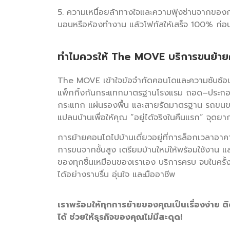
5. ความเหนื่อยล้าทางใจและความฟุ้งซ่านจากของกอ
นอนหรือห้องทำงาน แล้วโฟกัสให้เสร็จ 100% ก่อ
ทำไมควรให้ The MOVE บริการขนย้า
The MOVE เข้าใจข้อจำกัดคอนโดและความซับซ้อนข
แพ็กกิ้งกันกระแทกมาตรฐานโรงแรม ถอด–ประกอบเฟ
กระแทก แผ่นรองพื้น และสายรัดมาตรฐาน รถขนข
แปลนบ้านเพื่อให้คุณ “อยู่ได้จริงในคืนแรก” จุดยาก
การย้ายคอนโดไปบ้านเดี่ยวอยู่ที่การล็อกเวลาอาค
การขนจากชั้นสูง เตรียมบ้านใหม่ให้พร้อมใช้งาน 
ของทุกชิ้นเหมือนของเราเอง บริการครบ จบในครั้ง
ได้อย่างราบรื่น อุ่นใจ และมืออาชีพ
เราพร้อมให้ทุกการย้ายของคุณเป็นเรื่องง่าย ติด
ได้ ช่วยให้ธุรกิจของคุณไม่มีสะดุด!