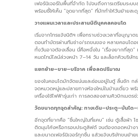
เฟอร์นิเจอร์ในพื้นที่จำกัด ไปจนถึงการเตรียมระ
พร้อมชี้ให้เห็น “จุดยากที่สุด” ที่มักทำให้วันย้า
วางแผนเวลาและประสานนิติบุคคลคอนโด
เริ่มจากโทรแจ้งนิติฯ เพื่อทราบช่วงเวลาที่อนุญ
ตอนทำบัตรผ่านทีมช่าง/รถขนของ หลายคอนโดอน
ทั้งวันอาจต้องเลื่อน นี่คือหนึ่งใน “เรื่องยากที่
หนดไทม์ไลน์ล่วงหน้า 7–14 วัน และล็อกคิวบริษัทขน
แยกย้าย–ขาย–บริจาค เพื่อลดปริมาณ
ของในคอนโดมักจัดแน่นและซ่อนอยู่ในตู้ ลิ้นชัก ก
จดหมวดหมู่และปลายทางห้องใหม่ในบ้านเดี่ยว พร้อ
เครื่องใช้ไฟฟ้ารุ่นเก่า การลดสองสามคิวบิกเมตรช่
วัดขนาดทุกจุดสำคัญ: ทางเดิน–ประตู–บันได–เ
อีกจุดที่ยากคือ “ชิ้นใหญ่ในที่แคบ” เช่น ตู้เสื้อผ
ติดมุมโค้งหรือกรอบประตูลิฟต์ จนต้องถอดหน้างา
และขนาดเฟอร์นิเจอร์ทุกชิ้น แล้วแจ้งบริษัทขนย