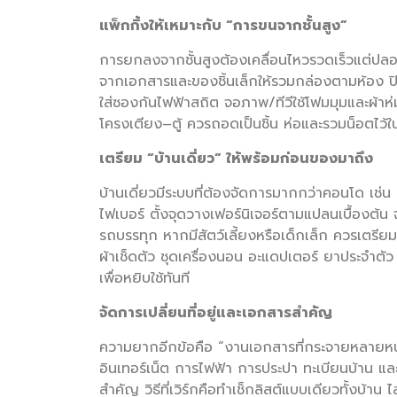
แพ็กกิ้งให้เหมาะกับ “การขนจากชั้นสูง”
การยกลงจากชั้นสูงต้องเคลื่อนไหวรวดเร็วแต่ปลอด
จากเอกสารและของชิ้นเล็กให้รวมกล่องตามห้อง 
ใส่ซองกันไฟฟ้าสถิต จอภาพ/ทีวีใช้โฟมมุมและผ้าห่
โครงเตียง–ตู้ ควรถอดเป็นชิ้น ห่อและรวมน็อตไว้ใ
เตรียม “บ้านเดี่ยว” ให้พร้อมก่อนของมาถึง
บ้านเดี่ยวมีระบบที่ต้องจัดการมากกว่าคอนโด เช่
ไฟเบอร์ ตั้งจุดวางเฟอร์นิเจอร์ตามแปลนเบื้องต้น 
รถบรรทุก หากมีสัตว์เลี้ยงหรือเด็กเล็ก ควรเตรี
ผ้าเช็ดตัว ชุดเครื่องนอน อะแดปเตอร์ ยาประจำต
เพื่อหยิบใช้ทันที
จัดการเปลี่ยนที่อยู่และเอกสารสำคัญ
ความยากอีกข้อคือ “งานเอกสารที่กระจายหลายหน่วย
อินเทอร์เน็ต การไฟฟ้า การประปา ทะเบียนบ้าน 
สำคัญ วิธีที่เวิร์กคือทำเช็กลิสต์แบบเดียวทั้งบ้าน 