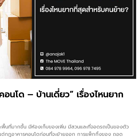
 “คอนโด – บ้านเดี่ยว” เรื่องไหนยาก
ื้นที่มากขึ้น มีห้องเก็บของเพิ่ม มีสวนและที่จอดรถเป็นของตัว
ั้งแต่กฎอาคารคอนโดก่อนที่จะย้ายออก การแพ็กกิ้งของ ถอด