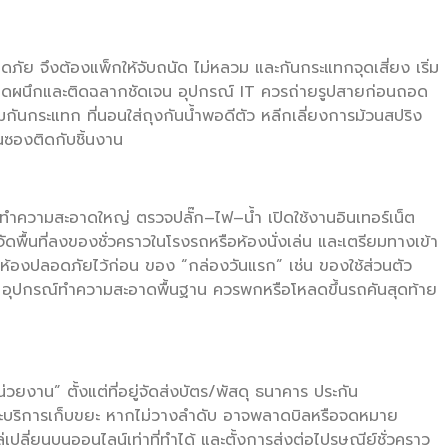
ภัย จึงต้องแพ็กให้จับถนัด ไม่หลวม และกันกระแทกจุดเสี่ยง เริ่ม
ปิดผนึกและติดฉลากชัดเจน อุปกรณ์ IT ควรถ่ายรูปสายก่อนถอด
มกันกระแทก ที่นอนใส่ถุงกันน้ำพอดีตัว หลีกเลี่ยงการม้วนสปริง
นซองติดกับชิ้นงาน
น ทำความสะอาดใหญ่ ตรวจปลั๊ก–ไฟ–น้ำ เปิดใช้งานอินเทอร์เน็ต
จัดพื้นที่ลงของชั่วคราวในโรงรถหรือห้องนั่งเล่น และเตรียมทางเข้า
ยมห้องปลอดภัยไว้ก่อน ของ “กล่องวันแรก” เช่น ของใช้ส่วนตัว
ัว อุปกรณ์ทำความสะอาดพื้นฐาน ควรพกหรือโหลดขึ้นรถคันสุดท้าย
งาน” ตั้งแต่ที่อยู่จัดส่งบัตร/พัสดุ ธนาคาร ประกัน
และบริการเก็บขยะ หากไม่วางลำดับ อาจพลาดบิลหรือจดหมาย
ไล่เปลี่ยนบนออนไลน์เท่าที่ทำได้ และตั้งการส่งต่อไปรษณีย์ชั่วคราว