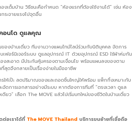
งเต็มบ้าน วิธีชนะคือกำหนด “ห้องแรกที่ต้องใช้งานได้” เช่น ห้อง
นกระจายแรงไปจุดอื่น
ยคอนโด ดูแลคุณ
องบ้านเดี่ยว ทีมงานวางแผนไทม์ไลน์ร่วมกับนิติบุคคล จัดการ
อร์นิเจอร์ระบบ ดูแลอุปกรณ์ IT ด้วยอุปกรณ์ ESD ใช้ผ้าห่มกัน
องสะอาด มีประกันคุ้มครองตามเงื่อนไข พร้อมแผนลงของตาม
ที่สุดจึงกลายเป็นเรื่องง่ายในมืออาชีพ
ารให้เป๊ะ ลดปริมาณของและถอดชิ้นใหญ่ให้พร้อม แพ็กกิ้งเหมาะกับ
และจัดการเอกสารอย่างมีระบบ หากต้องการทีมที่ “ตรงเวลา ดูแล
เดียว” เลือก The MOVE แล้วไปเริ่มบทใหม่ของชีวิตในบ้านเดี่ยว
ต่อเราได้ที่
The MOVE Thailand
บริการขนย้ายที่เชื่อถือ