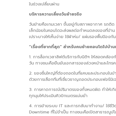
ในช่วงเปลี่ยนผ่าน
บริหารความเสี่ยงวันย้ายจริง
วันย้ายคือเกมเวลา ขึ้นอยู่กับสภาพอากาศ รถติด 
เล็กน้อยในคอนโดจะส่งผลต่อกำหนดลงของที่บ้าน ว
เปราะบางให้เห็นง่าย ใช้ผ้าห่ม/ แผ่นรองพื้นป้องกั
“เรื่องที่ยากที่สุด” สำหรับคนย้ายคอนโดไปบ้านเ
1. การล็อกเวลาลิฟต์บริการกับนิติฯ ให้สอดคล้อง
วัน ทางชนะคือยืนยันเอกสารจองล่วงหน้าและโทรคอ
2. ของชิ้นใหญ่ที่ต้องถอดในที่แคบและประกอบในบ้าน
ด้วยการเลือกทีมที่เชี่ยวชาญถอดประกอบเฟอร์นิเจ
3. การคาดการณ์ปริมาตรของทั้งหมดผิด ทำให้เกิ
ทุกมุมให้ประเมินคิวบิกเมตรแม่นยำ
4. การย้ายระบบ IT และการกลับมาทำงาน/ ใช้ชีวิ
Downtime ที่ไม่จำเป็น ทางชนะคือเปิดสาธารณูปโ