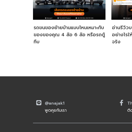
รถขนของย้ายบ้านแบบไหนเหมาะกับ
อ่านรีวิวบ
ของของคุณ 4 ล้อ 6 ล้อ หรือรถตู้
อย่างไรใ
ทึบ
จริง
@anajak1
T
พูดคุยกับเรา
ติ