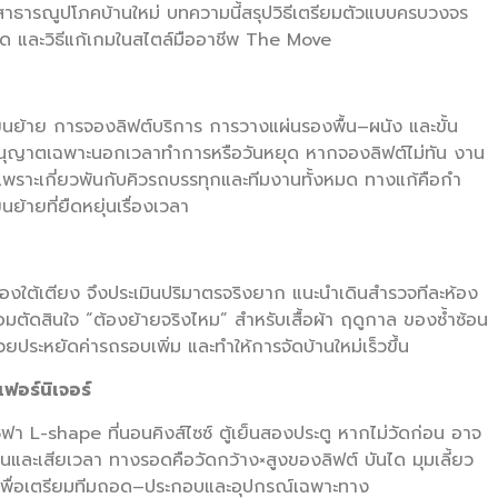
บบสาธารณูปโภคบ้านใหม่ บทความนี้สรุปวิธีเตรียมตัวแบบครบวงจร
ยสะดุด และวิธีแก้เกมในสไตล์มืออาชีพ The Move
าตขนย้าย การจองลิฟต์บริการ การวางแผ่นรองพื้น–ผนัง และขั้น
ุญาตเฉพาะนอกเวลาทำการหรือวันหยุด หากจองลิฟต์ไม่ทัน งาน
สุด” เพราะเกี่ยวพันกับคิวรถบรรทุกและทีมงานทั้งหมด ทางแก้คือกำ
ย้ายที่ยืดหยุ่นเรื่องเวลา
ล่องใต้เตียง จึงประเมินปริมาตรจริงยาก แนะนำเดินสำรวจทีละห้อง
มตัดสินใจ “ต้องย้ายจริงไหม” สำหรับเสื้อผ้า ฤดูกาล ของซ้ำซ้อน
วยประหยัดค่ารถรอบเพิ่ม และทำให้การจัดบ้านใหม่เร็วขึ้น
ฟอร์นิเจอร์
้า โซฟา L-shape ที่นอนคิงส์ไซซ์ ตู้เย็นสองประตู หากไม่วัดก่อน อาจ
นและเสียเวลา ทางรอดคือวัดกว้าง×สูงของลิฟต์ บันได มุมเลี้ยว
้ายเพื่อเตรียมทีมถอด–ประกอบและอุปกรณ์เฉพาะทาง