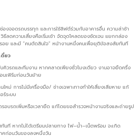
ช่องจอดรถบรรทุก และการใช้ลิฟต์ร่วมกับอาคารอื่น ความล่าช้า
ิธีลดความเสี่ยงคือเริ่มเช้า จัดจุดโหลดของชัดเจน แยกกล่อง
นรอย และมี “คนตัดสินใจ” หน้างานหนึ่งคนเพื่อยุติข้อสงสัยทันที
ดี่ยว
กับคิวรถและทีมงาน หากคลาดเพียงชั่วโมงเดียว งานอาจยืดครึ่ง
นเฟิร์มก่อนวันย้าย
ใหม่ การไม่มีเครื่องมือ/ ช่างเฉพาะทางทำให้เสี่ยงเสียหาย แก้
อร์ระบบ
ดรอบรถเพิ่มหรือเวลายืด แก้โดยขอสำรวจหน้างานจริงและถ่ายรูป
ตทันที หากไม่ได้เตรียมปลายทาง ไฟ–น้ำ–เน็ตพร้อม จะเกิด
ภคก่อนวันของลงหนึ่งวัน