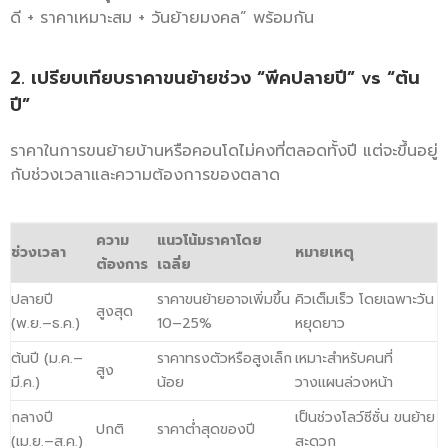
ดี + ราคาเหมาะสม + วันย้ายมงคล” พร้อมกัน
2. เปรียบเทียบราคาขนย้ายช่วง “พีคปลายปี” vs “ต้น
ปี”
ราคาในการขนย้ายบ้านหรือคอนโดไม่คงที่ตลอดทั้งปี แต่จะขึ้นอยู่
กับช่วงเวลาและความต้องการของตลาด
ความ
แนวโน้มราคาโดย
ช่วงเวลา
หมายเหตุ
ต้องการ
เฉลี่ย
ปลายปี
ราคาขนย้ายอาจเพิ่มขึ้น
คิวเต็มเร็ว โดยเฉพาะวัน
สูงสุด
(พ.ย.–ธ.ค.)
10–25%
หยุดยาว
ต้นปี (ม.ค.–
ราคาทรงตัวหรือสูงเล็ก
เหมาะสำหรับคนที่
สูง
มี.ค.)
น้อย
วางแผนล่วงหน้า
กลางปี
เป็นช่วงโลว์ซีซั่น ขนย้าย
ปกติ
ราคาต่ำสุดของปี
(เม.ย.–ส.ค.)
สะดวก