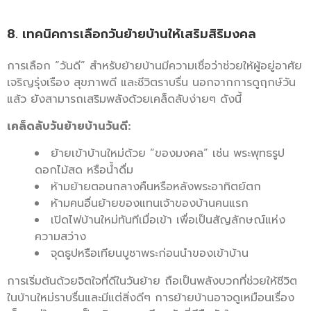
8. เทคนิคการเลือกวันย้ายบ้านให้เสริมสิริมงคล
การเลือก “วันดี” สำหรับย้ายบ้านมีความเชื่อว่าช่วยให้ผู้อยู่อาศัย
เจริญรุ่งเรือง สุขภาพดี และชีวิตราบรื่น นอกจากการดูฤกษ์วัน
แล้ว ยังสามารถเสริมพลังด้วยเคล็ดลับง่ายๆ ดังนี้
เคล็ดลับวันย้ายบ้านวันดี:
ย้ายเข้าบ้านใหม่ด้วย “ของมงคล” เช่น พระพุทธรูป
ดอกไม้สด หรือน้ำดื่ม
ห้ามย้ายตอนกลางคืนหรือหลังพระอาทิตย์ตก
ห้ามคนอื่นย้ายของแทนเจ้าของบ้านคนแรก
เปิดไฟบ้านใหม่ทันทีเมื่อเข้า เพื่อเป็นสัญลักษณ์แห่ง
ความสว่าง
จุดธูปหรือเทียนบูชาพระก่อนนำของเข้าบ้าน
การเริ่มต้นด้วยจิตใจที่ดีในวันย้าย ถือเป็นพลังบวกที่ช่วยให้ชีวิต
ในบ้านใหม่ราบรื่นและมีแต่สิ่งดีๆ การย้ายบ้านอาจดูเหมือนเรื่อง