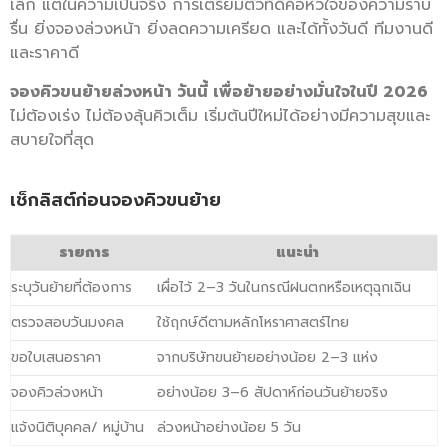
เล็ก แต่ในความเป็นจริง การเตรียมตัวที่ดีคือหัวใจของความราบ
รื่น ยิ่งจองล่วงหน้า ยิ่งลดความเครียด และได้ทั้งวันดี ทีมงานดี
และราคาดี
จองคิวขนย้ายล่วงหน้า วันนี้ เพื่อย้ายอย่างมั่นใจในปี 2026
ไม่ต้องเร่ง ไม่ต้องลุ้นคิวเต็ม เริ่มต้นปีใหม่ได้อย่างมีความสุขและ
สบายใจที่สุด
เช็กลิสต์ก่อนจองคิวขนย้าย
รายการ
แนะนำ
ระบุวันย้ายที่ต้องการ
เผื่อไว้ 2–3 วันในกรณีฝนตกหรือเหตุฉุกเฉิน
ตรวจสอบวันมงคล
ใช้ฤกษ์ดีตามหลักโหราศาสตร์ไทย
ขอใบเสนอราคา
จากบริษัทขนย้ายอย่างน้อย 2–3 แห่ง
จองคิวล่วงหน้า
อย่างน้อย 3–6 สัปดาห์ก่อนวันย้ายจริง
แจ้งนิติบุคคล/ หมู่บ้าน
ล่วงหน้าอย่างน้อย 5 วัน