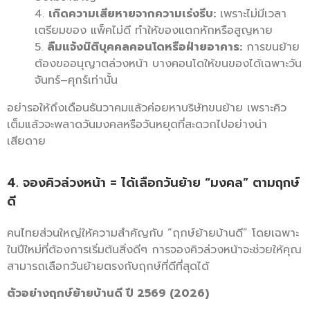
เกิดความเสียหายจากความเร่งรีบ:
เพราะไม่มีเวลา
เตรียมของ แพ็คไม่ดี ทำให้ของแตกหักหรือสูญหาย
ลืมแจ้งนิติบุคคลคอนโดหรือฝ่ายอาคาร:
การขนย้าย
ต้องขออนุญาตล่วงหน้า บางคอนโดให้ขนของได้เฉพาะวัน
จันทร์–ศุกร์เท่านั้น
อย่ารอให้ถึงเดือนธันวาคมแล้วค่อยหาบริษัทขนย้าย เพราะคิว
เต็มแล้วจะพลาดวันมงคลหรือวันหยุดที่สะดวกไปอย่างน่า
เสียดาย
4. จองคิวล่วงหน้า = ได้เลือกวันย้าย “มงคล” ตามฤกษ์
ดี
คนไทยส่วนใหญ่ให้ความสำคัญกับ “ฤกษ์ย้ายบ้านดี” โดยเฉพาะ
ในปีใหม่ที่ต้องการเริ่มต้นสิ่งดีๆ การจองคิวล่วงหน้าจะช่วยให้คุณ
สามารถเลือกวันย้ายตรงกับฤกษ์ที่ดีที่สุดได้
ตัวอย่างฤกษ์ย้ายบ้านดี ปี 2569 (2026)