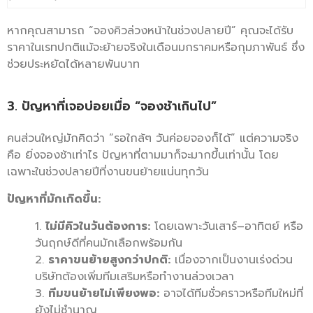
หากคุณสามารถ “จองคิวล่วงหน้าในช่วงปลายปี” คุณจะได้รับ
ราคาในเรทปกติแม้จะย้ายจริงในเดือนมกราคมหรือกุมภาพันธ์ ซึ่ง
ช่วยประหยัดได้หลายพันบาท
3. ปัญหาที่เจอบ่อยเมื่อ “จองช้าเกินไป”
คนส่วนใหญ่มักคิดว่า “รอใกล้ๆ วันค่อยจองก็ได้” แต่ความจริง
คือ ยิ่งจองช้าเท่าไร ปัญหาที่ตามมาก็จะมากขึ้นเท่านั้น โดย
เฉพาะในช่วงปลายปีที่งานขนย้ายแน่นทุกวัน
ปัญหาที่มักเกิดขึ้น:
ไม่มีคิวในวันต้องการ:
โดยเฉพาะวันเสาร์–อาทิตย์ หรือ
วันฤกษ์ดีที่คนมักเลือกพร้อมกัน
ราคาขนย้ายสูงกว่าปกติ:
เนื่องจากเป็นงานเร่งด่วน
บริษัทต้องเพิ่มทีมเสริมหรือทำงานล่วงเวลา
ทีมขนย้ายไม่เพียงพอ:
อาจได้ทีมชั่วคราวหรือทีมใหม่ที่
ยังไม่ชำนาญ