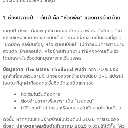
จองเมื่อไหร่ถึงจะเหมาะที่สุด
1. ช่วงปลายปี – ต้นปี คือ “ช่วงพีค” ของการย้ายบ้าน
ในทุกปี ตั้งแต่เดือนพฤศจิกายนจนถึงกุมภาพันธ์ บริษัทขนย้าย
หลายแห่งจะมียอดจองแน่นเต็มตาราง เนื่องจากเป็นช่วงที่ผู้คน
“ปิดยอด เปลี่ยนที่อยู่ หรือเริ่มต้นปีใหม่” ไม่ว่าจะเป็นการย้ายบ้าน
ส่วนตัว, ย้ายคอนโด, หรือย้ายสำนักงาน ทำให้คิวงานเต็มเร็ว
โดยเฉพาะในช่วงวันหยุดยาวและวันมงคล
ข้อมูลจาก The MOVE Thailand พบว่า
กว่า 70% ของ
ลูกค้าที่จองคิวปลายปี มักจองล่วงหน้าอย่างน้อย 3–6 สัปดาห์
ในขณะที่ลูกค้าที่จองกระชั้นชิดมักเจอปัญหา เช่น
คิวเต็มในวันต้องการ
ต้องจ่ายราคาเพิ่มเพราะเป็น “เร่งด่วน”
ได้ทีมขนย้ายไม่ครบ หรือขนของไม่ทันภายในวันเดียว
ดังนั้น หากคุณมีแผนย้ายบ้านในช่วงต้นปี 2026 การเริ่มจอง
ตั้งแต่
ปลายตุลาคมถึงต้นธันวาคม 2025
จะช่วยให้ได้ทั้ง “คิว