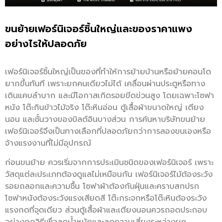
ขนย้ายเฟอร์นิเจอร์ชิ้นใหญ่และของราคาแพง
อย่างไรให้ปลอดภัย
เฟอร์นิเจอร์ชิ้นใหญ่เป็นของที่ทำให้การย้ายบ้านหรือย้ายคอนโด
ยากขึ้นทันที เพราะยกคนเดียวไม่ได้ เคลื่อนผ่านประตูหรือทาง
เดินแคบลำบาก และมีโอกาสเกิดรอยขีดข่วนสูง โดยเฉพาะโซฟา
หนัง โต๊ะกินข้าวไม้จริง โต๊ะหินอ่อน ตู้เสื้อผ้าขนาดใหญ่ เตียง
นอน และชั้นวางของบิลต์อินบางส่วน การค้นหาบริษัทขนย้าย
เฟอร์นิเจอร์จึงเป็นทางเลือกที่ปลอดภัยกว่าการลองขนเองหรือ
จ้างแรงงานที่ไม่มีอุปกรณ์
ก่อนขนย้าย ควรเริ่มจากการประเมินชนิดของเฟอร์นิเจอร์ เพราะ
วัสดุแต่ละประเภทต้องดูแลไม่เหมือนกัน เฟอร์นิเจอร์ไม้ต้องระวัง
รอยถลอกและความชื้น โซฟาผ้าต้องกันฝุ่นและคราบสกปรก
โซฟาหนังต้องระวังแรงเสียดสี โต๊ะกระจกหรือโต๊ะหินต้องระวัง
แรงกดที่จุดเดียว ส่วนตู้เสื้อผ้าและเตียงนอนควรถอดประกอบ
อย่างถูกวิธีเพื่อลดน้ำหนักและลดความเสี่ยงระหว่างยก