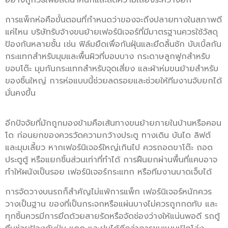
การแพ็กห่อคือขั้นตอนที่กำหนดว่าของจะถึงปลายทางในสภาพดี
แค่ไหน บริษัทรับจ้างขนย้ายเฟอร์นิเจอร์ที่มีมาตรฐานควรใช้วัสดุ
ป้องกันหลายชั้น เช่น ฟิล์มยืดเพื่อกันฝุ่นและยึดลิ้นชัก บับเบิ้ลกัน
กระแทกสำหรับมุมและพื้นผิวที่บอบบาง กระดาษลูกฟูกสำหรับ
ขอบโต๊ะ มุมกันกระแทกสำหรับจุดเสี่ยง และผ้าห่มขนย้ายสำหรับ
ของชิ้นใหญ่ การห่อแบบนี้ช่วยลดรอยและช่วยให้ทีมงานจับยกได้
มั่นคงขึ้น
อีกปัจจัยที่มักถูกมองข้ามคือเส้นทางขนย้ายภายในบ้านหรือคอน
โด ก่อนยกของควรวัดความกว้างประตู ทางเดิน บันได ลิฟต์
และมุมเลี้ยว หากเฟอร์นิเจอร์ใหญ่เกินไป ควรถอดขาโต๊ะ ถอด
ประตูตู้ หรือแยกชิ้นส่วนเท่าที่ทำได้ การฝืนยกผ่านพื้นที่แคบอาจ
ทำให้ผนังเป็นรอย เฟอร์นิเจอร์กระแทก หรือทีมงานบาดเจ็บได้
การจัดวางบนรถก็สำคัญไม่แพ้การแพ็ก เฟอร์นิเจอร์หนักควร
วางเป็นฐาน ของที่เป็นกระจกหรือแผ่นบางไม่ควรถูกกดทับ และ
ทุกชิ้นควรมีการยึดด้วยสายรัดหรือจัดช่องว่างให้แน่นพอดี รถตู้