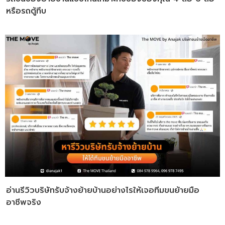
หรือรถตู้ทึบ
อ่านรีวิวบริษัทรับจ้างย้ายบ้านอย่างไรให้เจอทีมขนย้ายมือ
อาชีพจริง