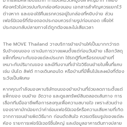
มากและมีหลายประเภท การจัดหมวดหมู่จึงสำคัญมาก กล่อง
ห้องครัวไม่ควรปนกับกล่องห้องนอน เอกสารสำคัญควรแยกไว้
ต่างหาก และของใช้คืนแรกควรอยู่ในกล่องที่หยิบง่าย ส่วน
เฟอร์นิเจอร์ที่ต้องถอดประกอบควรถ่ายรูปก่อนถอด เพื่อให้
ประกอบกลับปลายทางได้ถูกต้องและไม่เสียเวลา
The MOVE Thailand วางบริการย้ายบ้านให้เป็นมากกว่ารถ
รับจ้างขนของ เราเน้นการวางแผนตั้งแต่ก่อนวันย้าย เลือกวัสดุ
แพ็กที่เหมาะกับของแต่ละประเภท ใช้รถตู้ทึบหรือรถขนย้ายที่
เหมาะกับปริมาณของ และมีทีมงานที่เข้าใจวิธีขนย้ายในพื้นที่แคบ
เช่น บันได ลิฟต์ ทางเดินคอนโด หรือบ้านที่มีพื้นไม้และผนังที่ต้อง
ระวังเป็นพิเศษ
หากคุณกำลังมองหาบริษัทขนของย้ายบ้านที่ช่วยลดภาระตั้งแต่
แพ็กของ ขนย้าย จัดวาง และดูแลทรัพย์สินตลอดเส้นทาง การ
เลือกทีมมืออาชีพคือการลงทุนเพื่อความสบายใจ เพราะส่วนต่าง
ของราคามักน้อยกว่าค่าซ่อมเฟอร์นิเจอร์หรือความเสียหายที่เกิด
จากการขนย้ายผิดวิธีมาก ก่อนตัดสินใจ ควรเตรียมรูปของแต่ละ
ห้อง รายการเฟอร์นิเจอร์ชิ้นใหญ่ และข้อมูลอาคารต้นทางปลาย